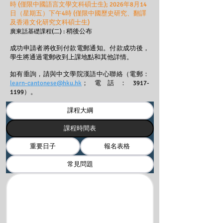
時 (僅限中國語言文學文科碩士生); 2026年8月14
日（星期五）下午4時 (僅限中國歷史研究、翻譯
及香港文化研究文科碩士生)
稍後公布
廣東話基礎課程(二) :
成功申請者將收到付款電郵通知。付款成功後，
學生將通過電郵收到上課地點和其他詳情。
如有垂詢，請與中文學院漢語中心聯絡（電郵：
learn-cantonese@hku.hk
；電話：3917-
1199）。
課程大綱
課程時間表
重要日子
報名表格
常見問題