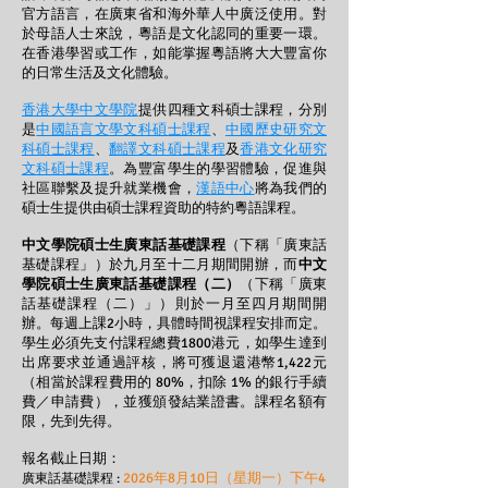
官方語言，在廣東省和海外華人中廣泛使用。對
於母語人士來說，粵語是文化認同的重要一環。
在香港學習或工作，如能掌握粵語將大大豐富你
的日常生活及文化體驗。
香港大學中文學院
提供四種文科碩士課程，分別
是
中國語言文學文科碩士課程
、
中國歷史研究文
科碩士課程
、
翻譯文科碩士課程
及
香港文化研究
文科碩士課程
。為豐富學生的學習體驗，促進與
社區聯繫及提升就業機會，
漢語中心
將為我們的
碩士生提供由碩士課程資助的特約粵語課程。
中文學院碩士生廣東話基礎課程
（下稱「
廣東話
基礎課程」）於九月至十二月期間開辦，而
中文
學院碩士生廣東話基礎課程（二）
（下稱「
廣東
話
基礎課程（二）」）則於一月至四月期間開
辦。每週上課2小時，具體時間視課程安排而定。
學生必須先支付課程總費1800港元，如學生達到
出席要求並通過評核，將可獲退還港幣1,422元
（相當於課程費用的 80%，扣除 1% 的銀行手續
費／申請費），並獲頒發結業證書。課程名額有
限，先到先得。
報名截止日期：
2026年8月10日（星期一）下午4
廣東話基礎課程 :