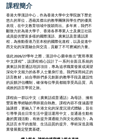
業中
業中
課程簡介
​​香港大學漢語中心，作為香港大學中文學院旗下歷史
悠久的單位，憑藉其傑出的教學團隊與學生們的優異
表現，在中文教育領域中脫穎而出。多年來，我們不
斷致力於為港大學子、香港各界專業人士及廣泛社區
成員提供豐富多樣的國際漢語、廣東話及普通話課
程，為推動香港乃至本校的國際化進程，以及促進中
西文化的深度融合與交流，貢獻了不可磨滅的力量。
值此2026/27學年之際，漢語中心榮幸推出“實用專業
中文課程”，該課程精心設計了一系列全面且系統的
廣東話與普通話培訓項目，專為追求職業發展或渴望
深化中文能力的各界人士量身打造。我們採用純正的
話和普
話和普
語言教材，結合導師們多元創新的教學手段及建設性
的反饋評估機制，確保每位學員都能享受高品質、高
成效的語言學習之旅。
課程由一群以中文（廣東話或普通話）為母語、擁有
豐富教學經驗的導師親自執教。課程內容不僅涵蓋理
論講授，更融入了本港文化的深度沉浸式體驗，旨在
引導學員在日常生活中靈活運用中文，並通過生動有
趣的實踐活動，有效提升溝通能力與文化感知力，為
其語言水平的進階、生活品質的提升、學術深造及職
業發展奠定堅實基礎。