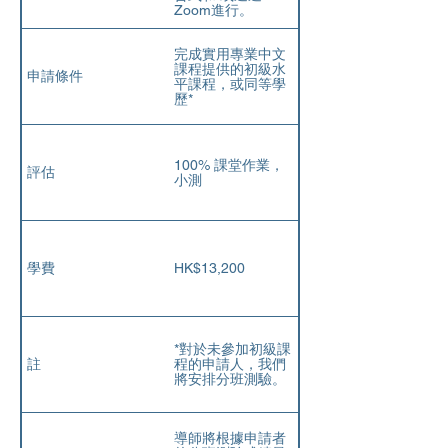
Zoom進行。
完成實用專業中文
課程提供的初級水
申請條件
平課程，或同等學
歷*
100% 課堂作業，
評估
小測
學費
HK$13,200
*對於未參加初級課
註
程的申請人，我們
將安排分班測驗。
導師將根據申請者