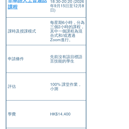
非華語人士普通話
18:30-20:20 (2026
年9⽉15⽇⾄12⽉8
課程
⽇)
每星期6小時，分為
三個2小時的課程，
課時及授課模式
其中一個課程為混
合式和/或透過
Zoom進行。
先前沒有該目標語
申請條件
言技能的學生
100% 課堂作業，
評估
小測
學費
HK$14,400