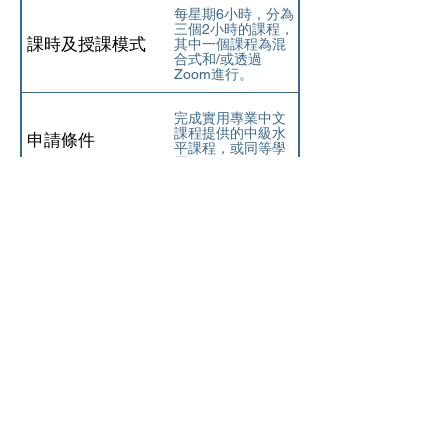
每星期6小時，分為
三個2小時的課程，
課時及授課模式
其中一個課程為混
合式和/或透過
Zoom進行。
完成實用專業中文
課程提供的中級水
申請條件
平課程，或同等學
歷*
100% 課堂作業，
評估
小測
學費
HK$14,400
*對於未參加初級/中
級課程的申請人，
註
我們將安排分班測