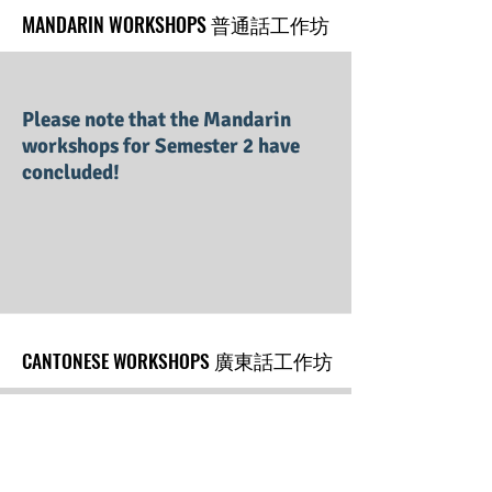
MANDARIN WORKSHOPS 普通話工作坊
MANDARIN WORKSHOPS 普通話工作坊
Please note that the Mandarin
workshops for Semester 2 have
concluded!
CANTONESE WORKSHOPS 廣東話工作坊
CANTONESE WORKSHOPS 廣東話工作坊
Please stay tuned for our
upcoming workshop in the next